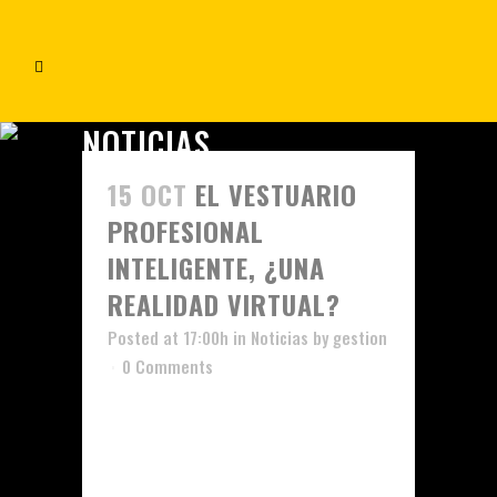
NOTICIAS
15 OCT
EL VESTUARIO
PROFESIONAL
INTELIGENTE, ¿UNA
REALIDAD VIRTUAL?
Posted at 17:00h
in
Noticias
by
gestion
0 Comments
La nanotecnología es la ciencia
que permite manipular estructuras
moleculares y sus átomos, con el fín