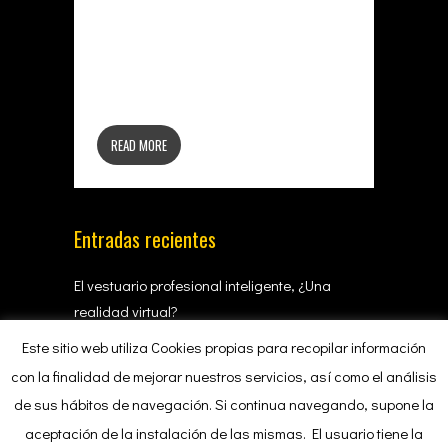
de crear una micro materia que haga
una función, con propiedades únicas, y
crear un nuevo producto hasta ahora
desconocido.
READ MORE
Entradas recientes
El vestuario profesional inteligente, ¿Una
realidad virtual?
Este sitio web utiliza Cookies propias para recopilar información
con la finalidad de mejorar nuestros servicios, así como el análisis
Categorías
de sus hábitos de navegación. Si continua navegando, supone la
Noticias
aceptación de la instalación de las mismas. El usuario tiene la